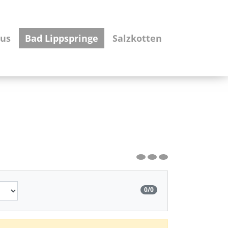
us
Bad Lippspringe
Salzkotten
0
/
0